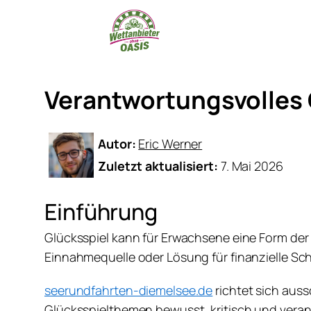
Verantwortungsvolles 
Autor:
Eric Werner
Zuletzt aktualisiert:
7. Mai 2026
Einführung
Glücksspiel kann für Erwachsene eine Form der U
Einnahmequelle oder Lösung für finanzielle Sc
seerundfahrten-diemelsee.de
richtet sich aus
Glücksspielthemen bewusst, kritisch und vera