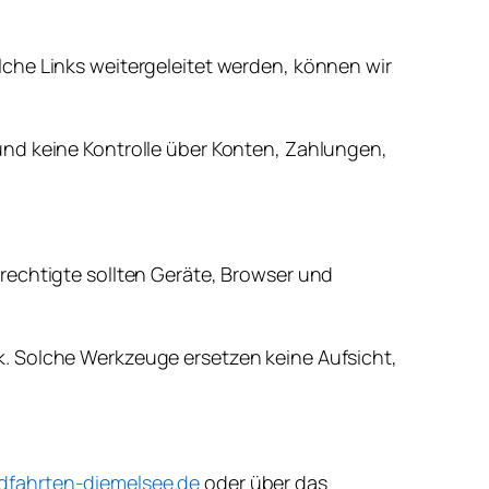
lche Links weitergeleitet werden, können wir
und keine Kontrolle über Konten, Zahlungen,
rechtigte sollten Geräte, Browser und
k. Solche Werkzeuge ersetzen keine Aufsicht,
fahrten-diemelsee.de
oder über das