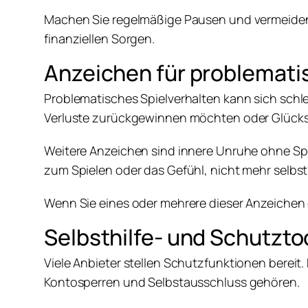
Machen Sie regelmäßige Pausen und vermeiden S
finanziellen Sorgen.
Anzeichen für problemati
Problematisches Spielverhalten kann sich schle
Verluste zurückgewinnen möchten oder Glückssp
Weitere Anzeichen sind innere Unruhe ohne Spi
zum Spielen oder das Gefühl, nicht mehr selb
Wenn Sie eines oder mehrere dieser Anzeichen e
Selbsthilfe- und Schutzto
Viele Anbieter stellen Schutzfunktionen bereit. 
Kontosperren und Selbstausschluss gehören.