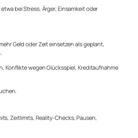
twa bei Stress, Ärger, Einsamkeit oder
ehr Geld oder Zeit einsetzen als geplant,
.
n, Konflikte wegen Glücksspiel, Kreditaufnahme
suchen.
its, Zeitlimits, Reality-Checks, Pausen,