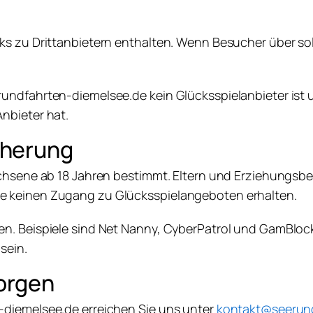
ks zu Drittanbietern enthalten. Wenn Besucher über so
rundfahrten-diemelsee.de kein Glücksspielanbieter ist 
nbieter hat.
cherung
achsene ab 18 Jahren bestimmt. Eltern und Erziehungsbe
e keinen Zugang zu Glücksspielangeboten erhalten.
en. Beispiele sind Net Nanny, CyberPatrol und GamBloc
sein.
Sorgen
-diemelsee.de erreichen Sie uns unter
kontakt@seerund