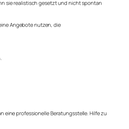
n sie realistisch gesetzt und nicht spontan
eine Angebote nutzen, die
.
 eine professionelle Beratungsstelle. Hilfe zu